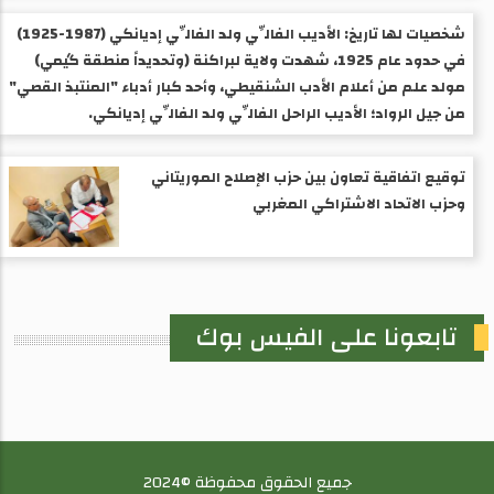
شخصيات لها تاريخ: الأديب الفالِّي ولد الفالِّي إديانكي (1987-1925) ​
في حدود عام 1925، شهدت ولاية لبراكنة (وتحديداً منطقة گيمي)
مولد علم من أعلام الأدب الشنقيطي، وأحد كبار أدباء "المنتبذ القصي"
من جيل الرواد؛ الأديب الراحل الفالِّي ولد الفالِّي إديانكي.
توقيع اتفاقية تعاون بين حزب الإصلاح الموريتاني
وحزب الاتحاد الاشتراكي المغربي
تابعونا على الفيس بوك
جميع الحقوق محفوظة ©2024