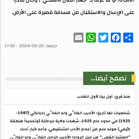
على الإرسال والاستقبال من مسافة قصيرة على الأرض.
WhatsApp
Email
Twitter
Facebook
Share
جمعة, 2024/09/20 - 17:30
تصفح أيضا...
منذ قرئ. أول بينا لأول انقلاب
شخصيات لها تاريخ: الأديب الفالِّي ولد الفالِّي إديانكي (1987-
1925) ​في حدود عام 1925، شهدت ولاية لبراكنة (وتحديداً منطقة
گيمي) مولد علم من أعلام الأدب الشنقيطي، وأحد كبار أدباء
"المنتبذ القصي" من جيل الرواد؛ الأديب الراحل الفالِّي ولد الفالِّي