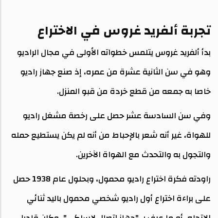
تجربة ألفريد غروس في الاختراع
بدأ ألفريد غروس يتلمس خطواته الأولى في مجال الراديو
وهو في سن الثانية عشرة من عمره، إذ صنع جهاز راديو
خاصا به جمعه من قطع خردة من قبو المنزل.
وفي سن السادسة عشر حصل على رخصة مشغل راديو
للهواة، غير أنه شعر بالإحباط من أنه لم يكن يستطيع حمله
والتجول به والتحدث مع الهواة الآخرين.
راودته فكرة اختراع راديو محمول، وبحلول عام 1938 حصل
على براءة اختراع أول راديو شخصي محمول باليد ثنائي
الاتجاه، أو ما عرف بـ "جهاز اتصال لاسلكي"، وكان قادرا