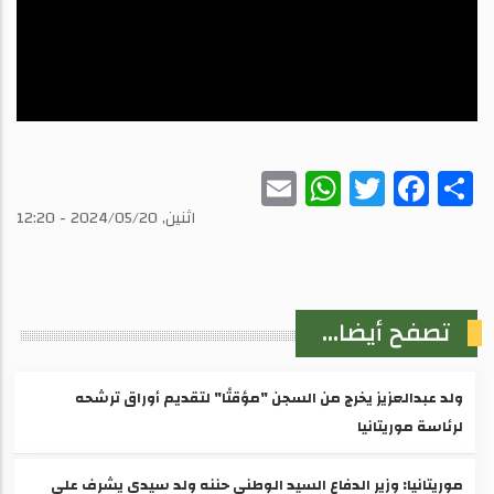
WhatsApp
Email
Twitter
Facebook
Share
اثنين, 2024/05/20 - 12:20
تصفح أيضا...
ولد عبدالعزيز يخرج من السجن "مؤقتًا" لتقديم أوراق ترشحه
لرئاسة موريتانيا
موريتانيا: وزير الدفاع السيد الوطني حننه ولد سيدي يشرف على