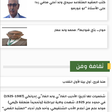
كتب العقيد المتقاعد سيدي ولد أعلي صافي ردا
على الأستاذ “لو غورمو
حوار… بأي ضوابط؟/ محمد ولد عمار
ثقافة وفن
منذ قرئ. أول بينا لأول انقلاب
شخصيات لها تاريخ: الأديب الفالِّي ولد الفالِّي إديانكي (1987-1925) ​
في حدود عام 1925، شهدت ولاية لبراكنة (وتحديداً منطقة گيمي)
مولد علم من أعلام الأدب الشنقيطي، وأحد كبار أدباء "المنتبذ القصي"