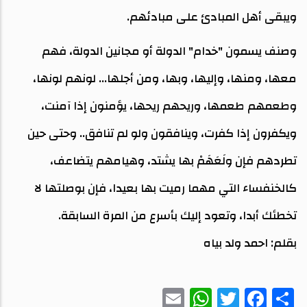
ويبقى أهل المبادئ على مبادئهم.
وصنف يسمون "خدام" الدولة أو مجانين الدولة، فهم
معها، ومنها، وإليها، وبها، ومن أجلها... لونهم لونها،
وطعمهم طعمها، وريحهم ريحها، يؤمنون إذا آمنت،
ويكفرون إذا كفرت، وينافقون ولو لم تنافق.. وحتى حين
تطردهم فإن ولَعَهَمْ بها يشتد، وهيامهم يتضاعف،
كالخنفساء التي مهما رميت بها بعيدا، فإن بوصلتها لا
تخطئك أبدا، وتعود إليك بأسرع من المرة السابقة.
بقلم: احمد ولد بياه
WhatsApp
Email
Twitter
Facebook
Share