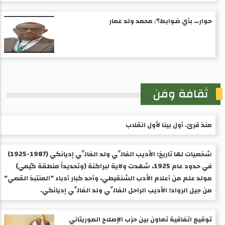
حوار… بأي ضوابط؟/ محمد ولد عمار
ثقافة وفن
منذ قرئ. أول بينا لأول انقلاب
شخصيات لها تاريخ: الأديب الفالِّي ولد الفالِّي إديانكي (1987-1925) ​
في حدود عام 1925، شهدت ولاية لبراكنة (وتحديداً منطقة گيمي)
مولد علم من أعلام الأدب الشنقيطي، وأحد كبار أدباء "المنتبذ القصي"
من جيل الرواد؛ الأديب الراحل الفالِّي ولد الفالِّي إديانكي.
توقيع اتفاقية تعاون بين حزب الإصلاح الموريتاني